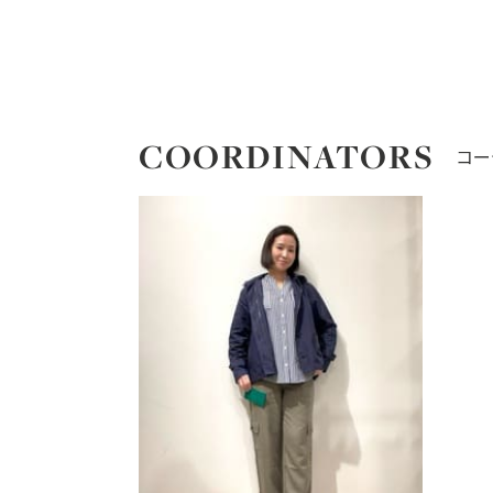
COORDINATORS
コー