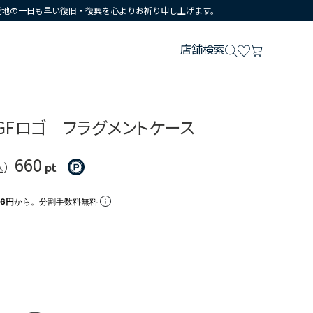
災地の一日も早い復旧・復興を心よりお祈り申し上げます。
店舗検索
GFロゴ フラグメントケース
660
込）
pt
66円
から。分割手数料無料