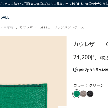
びにそのご家族・ご関係者の皆様に心よりお見舞い申し上げます。皆様の安全と被
ズ
SALE
・革小物
カウレザー GFロゴ フラグメントケース
カウレザー 
24,200円
（税
なら
月々8,0
カラー：グリーン