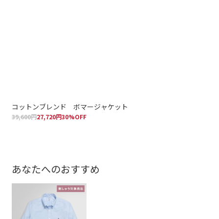
コットンブレンド ボマージャケット
ポ
39,600円
27,720円
30%OFF
47,
あなたへのおすすめ