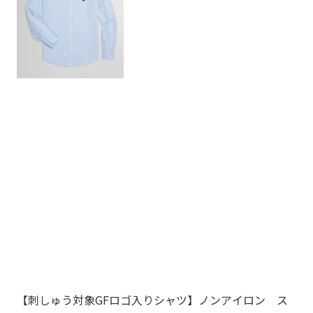
【刺しゅう対象GFロゴ入りシャツ】ノンアイロン ス
Br