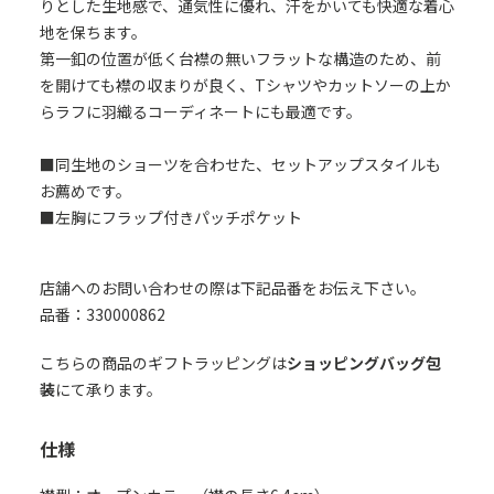
りとした生地感で、通気性に優れ、汗をかいても快適な着心
地を保ちます。
第一釦の位置が低く台襟の無いフラットな構造のため、前
を開けても襟の収まりが良く、Tシャツやカットソーの上か
らラフに羽織るコーディネートにも最適です。
■同生地のショーツを合わせた、セットアップスタイルも
お薦めです。
■左胸にフラップ付きパッチポケット
店舗へのお問い合わせの際は下記品番をお伝え下さい。
品番：330000862
こちらの商品のギフトラッピングは
ショッピングバッグ包
装
にて承ります。
仕様