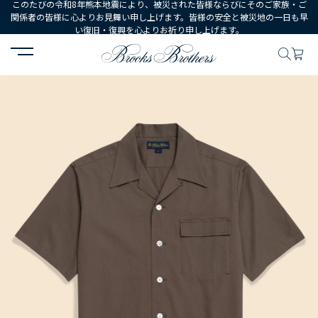
このたびの令和8年熊本地震により、被災された皆様ならびにそのご家族・ご
関係者の皆様に心よりお見舞い申し上げます。皆様の安全と被災地の一日も早
い復旧・復興を心よりお祈り申し上げます。
HOME
MEN
ウェア
シャツ
カジュアルシャツ
コットンピケ