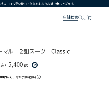
災地の一日も早い復旧・復興を心よりお祈り申し上げます。
店舗検索
マル ２釦スーツ Classic
5,400
税込）
pt
000円
から。分割手数料無料