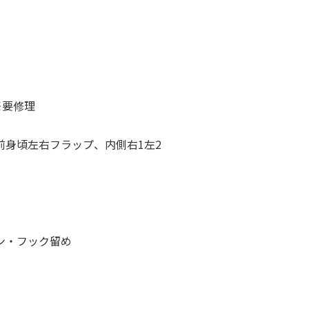
※要修理
前身頃左右フラップ、内側右1左2
ン・フック留め