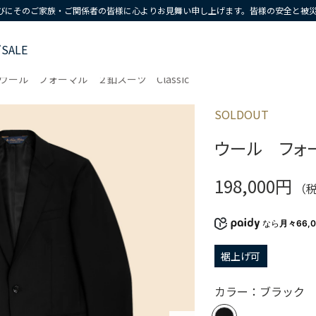
びにそのご家族・ご関係者の皆様に心よりお見舞い申し上げます。皆様の安全と被
ズ
SALE
ウール フォーマル ２釦スーツ Classic
SOLDOUT
ウール フォー
198,000円
（
なら
月々66,
裾上げ可
カラー：ブラック