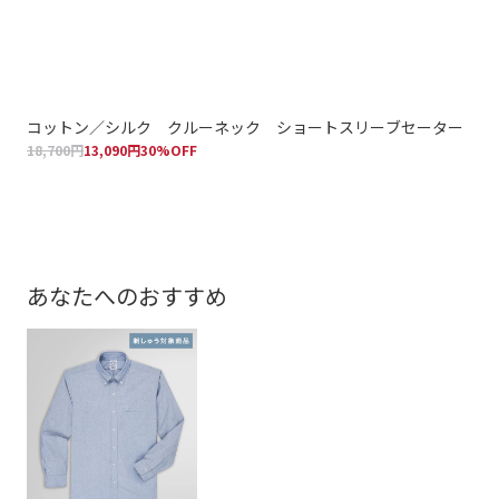
コットン／シルク クルーネック ショートスリーブセーター
コ
18,700円
13,090円
30%OFF
18,
あなたへのおすすめ