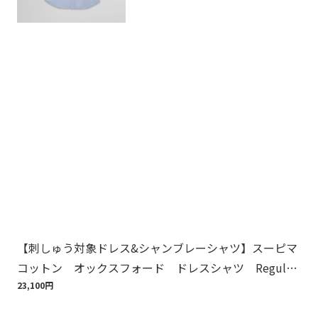
【刺しゅう対象ドレス&シャンブレーシャツ】スーピマ
ス
コットン オックスフォード ドレスシャツ Regular
ドレ
Fit
23,100円
23,