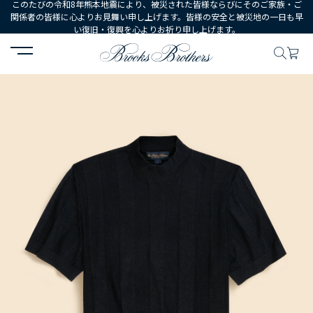
このたびの令和8年熊本地震により、被災された皆様ならびにそのご家族・ご
関係者の皆様に心よりお見舞い申し上げます。皆様の安全と被災地の一日も早
い復旧・復興を心よりお祈り申し上げます。
HOME
MEN
ウェア
トップス
セーター
リネン ストライプ