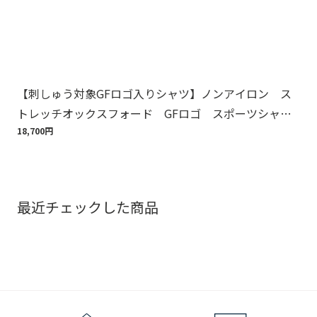
【刺しゅう対象GFロゴ入りシャツ】ノンアイロン ス
Br
トレッチオックスフォード GFロゴ スポーツシャ
ット
ツ Regular Fit
18,700円
110
最近チェックした商品