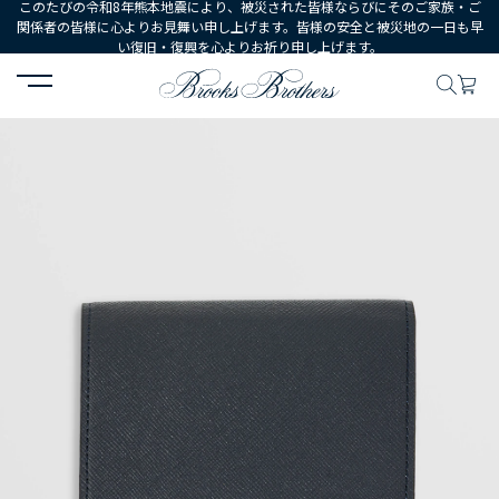
このたびの令和8年熊本地震により、被災された皆様ならびにそのご家族・ご
関係者の皆様に心よりお見舞い申し上げます。皆様の安全と被災地の一日も早
い復旧・復興を心よりお祈り申し上げます。
HOME
MEN
シューズ・アクセサリー
財布・革小物
カウレザー