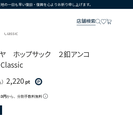
災地の一日も早い復旧・復興を心よりお祈り申し上げます。
店舗検索
assic
ミヤ ホップサック ２釦アンコ
assic
2,220
込）
pt
33円
から。分割手数料無料