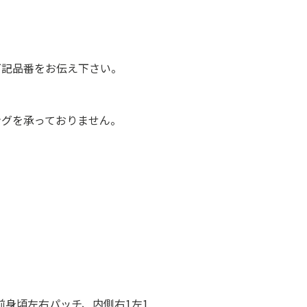
下記品番をお伝え下さい。
ングを承っておりません。
前身頃左右パッチ、内側右1左1