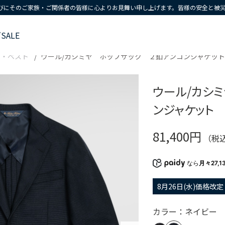
びにそのご家族・ご関係者の皆様に心よりお見舞い申し上げます。皆様の安全と被
ズ
SALE
ト・ベスト
ウール/カシミヤ ホップサック ２釦アンコンジャケット Cl
ウール/カシ
ンジャケット Cl
81,400円
（税
なら
月々27,1
8月26日(水)価格改定
カラー：ネイビー