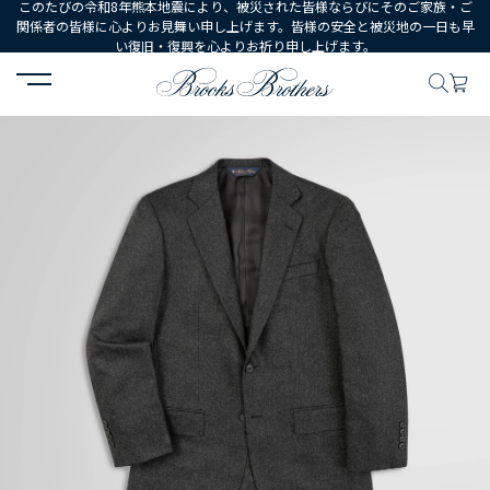
このたびの令和8年熊本地震により、被災された皆様ならびにそのご家族・ご
関係者の皆様に心よりお見舞い申し上げます。皆様の安全と被災地の一日も早
い復旧・復興を心よりお祈り申し上げます。
HOME
MEN
ウェア
スーツ
ウール/カシミヤ フランネル シングル２