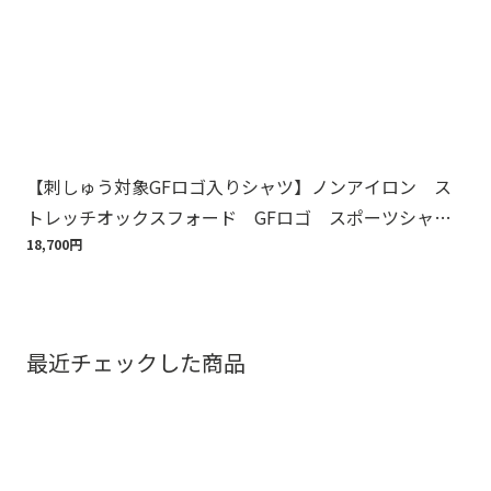
【刺しゅう対象GFロゴ入りシャツ】ノンアイロン ス
Br
トレッチオックスフォード GFロゴ スポーツシャ
ット
ツ Regular Fit
18,700円
110
最近チェックした商品