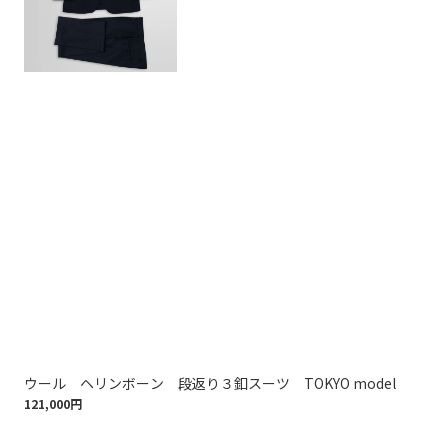
ウール ヘリンボーン 段返り３釦スーツ TOKYO model
Br
121,000円
トゥ
121