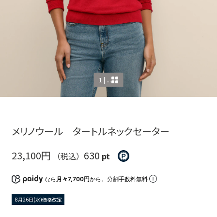
1 | ...
メリノウール タートルネックセーター
23,100円
630
（税込）
pt
なら
月々7,700円
から。分割手数料無料
8月26日(水)価格改定