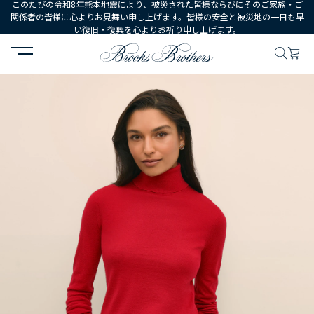
このたびの令和8年熊本地震により、被災された皆様ならびにそのご家族・ご
関係者の皆様に心よりお見舞い申し上げます。皆様の安全と被災地の一日も早
い復旧・復興を心よりお祈り申し上げます。
HOME
WOMEN
ウェア
トップス
セーター
メリノウール 