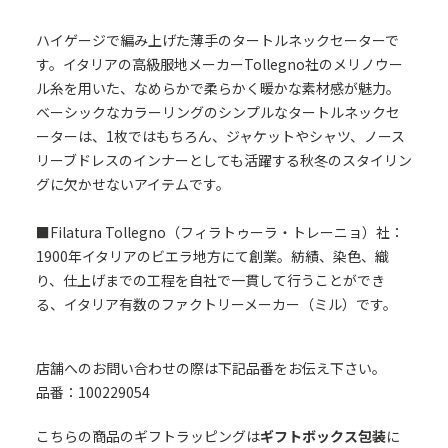
ハイゲージで編み上げた薄手のタートルネックセーターで
す。イタリアの高級服地メーカーTollegno社のメリノウー
ル糸を用いた、なめらかで柔らかく暖かな素材感が魅力。
ベーシックなカラーリングのシンプルなタートルネックセ
ーターは、1枚ではもちろん、ジャケットやシャツ、ノース
リーブドレスのインナーとしても活躍する秋冬のスタイリン
グに欠かせないアイテムです。
■Filatura Tollegno（フィラトゥーラ・トレーニョ）社：
1900年イタリアのビエラ地方にて創業。紡績、染色、織
り、仕上げまでの工程を自社で一貫して行うことができ
る、イタリア有数のファクトリーメーカー（ミル）です。
店舗へのお問い合わせの際は下記品番をお伝え下さい。
品番：100229054
こちらの商品のギフトラッピングは
ギフトボックス包装
に