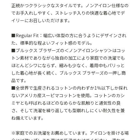
正統かつクラシックなスタイルです。ノンアイロン仕様なの
でお手入れしやすく、ストレッチ入りの快適な着心地でデ
イリーにお召しいただけます。
■Regular Fit：幅広い体型の方に合うようにデザインされ
た、標準的な程よいフィット感のモデル。
■ブルックス ブラザーズの＜ノンアイロンシャツ＞はコッ
トン素材でありながら独自の加工により家庭での洗濯でも
ほとんどシワにならず、縮みも少なく、着用中もパリっと
した着心地が長く続く、ブルックス ブラザーズの一押し商
品です。
■全世界で生産されるコットンの内わずか1％以下しか採れ
ないアメリカ産スーピマコットンを使用。コットンのカシ
ミヤとも呼ばれるほどのなめらかな肌触りと通気性の良
さ、そして洗濯を繰り返しても型崩れしにくい耐久性を兼
ね備えています。
※家庭でのお洗濯をお薦めしています。アイロンを掛ける場