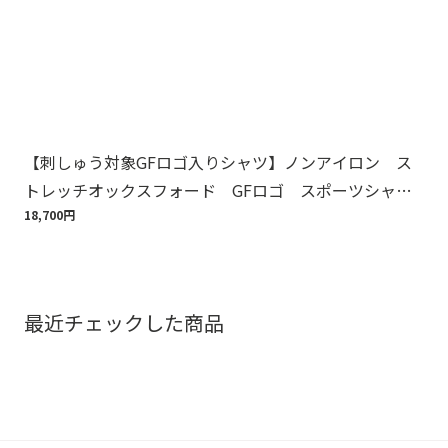
【刺しゅう対象GFロゴ入りシャツ】ノンアイロン ス
Br
トレッチオックスフォード GFロゴ スポーツシャ
ット
ツ Regular Fit
18,700円
110
最近チェックした商品