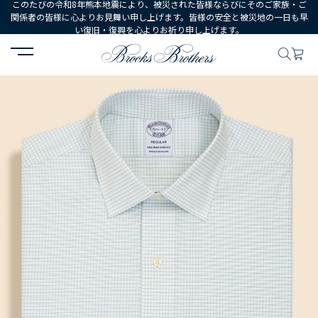
このたびの令和8年熊本地震により、被災された皆様ならびにそのご家族・ご
関係者の皆様に心よりお見舞い申し上げます。皆様の安全と被災地の一日も早
い復旧・復興を心よりお祈り申し上げます。
HOME
MEN
ウェア
シャツ
ドレスシャツ
ノンアイロン スー