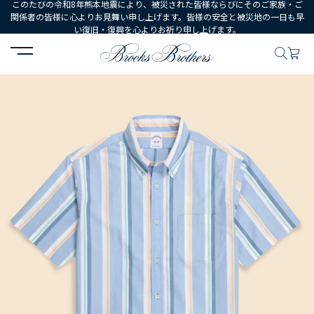
このたびの令和8年熊本地震により、被災された皆様ならびにそのご家族・ご
関係者の皆様に心よりお見舞い申し上げます。皆様の安全と被災地の一日も早
い復旧・復興を心よりお祈り申し上げます。
HOME
MEN
ウェア
シャツ
カジュアルシャツ
コットンポプ