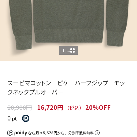
1 | ...
スーピマコットン ピケ ハーフジップ モッ
クネックプルオーバー
20,900円
16,720円
20%OFF
（税込）
0
pt
なら
月々5,573円
から。分割手数料無料