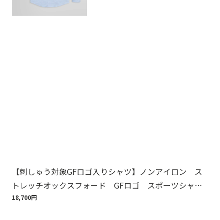
【刺しゅう対象GFロゴ入りシャツ】ノンアイロン ス
【
トレッチオックスフォード GFロゴ スポーツシャ
周
ツ Regular Fit
18,700円
1,6