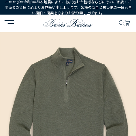
このたびの令和8年熊本地震により、被災された皆様ならびにそのご家族・ご
関係者の皆様に心よりお見舞い申し上げます。皆様の安全と被災地の一日も早
い復旧・復興を心よりお祈り申し上げます。
HOME
MEN
ウェア
トップス
セーター
スーピマコットン 