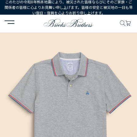
このたびの令和8年熊本地震により、被災された皆様ならびにそのご家族・ご
関係者の皆様に心よりお見舞い申し上げます。皆様の安全と被災地の一日も早
い復旧・復興を心よりお祈り申し上げます。
HOME
MEN
ウェア
トップス
ポロシャツ・ラグビーシャツ