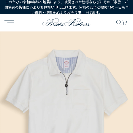
このたびの令和8年熊本地震により、被災された皆様ならびにそのご家族・ご
関係者の皆様に心よりお見舞い申し上げます。皆様の安全と被災地の一日も早
い復旧・復興を心よりお祈り申し上げます。
HOME
MEN
ウェア
トップス
ポロシャツ・ラグビーシャツ