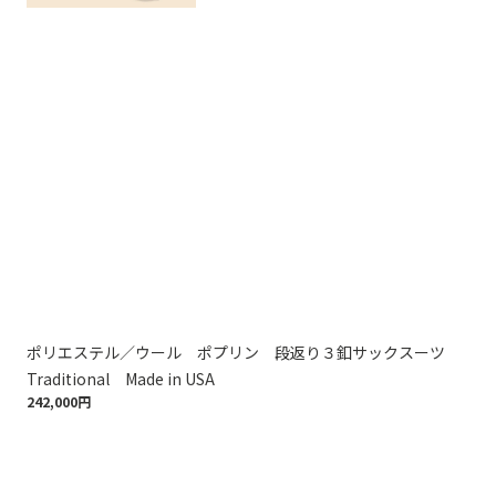
ポリエステル／ウール ポプリン 段返り３釦サックスーツ
ウー
121
Traditional Made in USA
242,000円