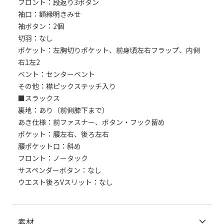
フロント：段返り3ボタン
袖口：額縁明きみせ
袖ボタン：2個
切羽：なし
ポケット：左胸切りポケット、前身頃左右フラップ、内側
右1左2
ベント：センターベント
その他：襟ピックステッチ入り
■スラックス
裏地：あり（前側膝下まで）
あき仕様：前ファスナー、ボタン・フック留め
ポケット：腰左右、後ろ左右
腰ポケット口：斜め
フロント：ノータック
サスペンダーボタン：なし
ウエスト後ろVスリット：なし
素材