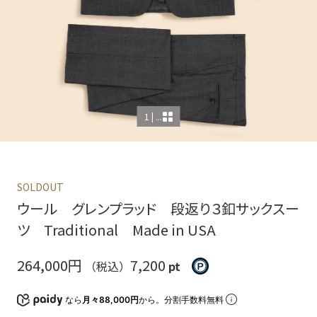
1 | ...
SOLDOUT
ウール グレンプラッド 段返り３釦サックスー
ツ Traditional Made in USA
264,000円
7,200
（税込）
pt
なら
月々88,000円
から。分割手数料無料