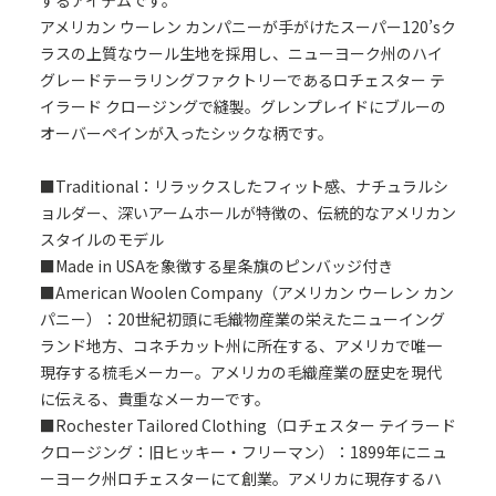
するアイテムです。
アメリカン ウーレン カンパニーが手がけたスーパー120’sク
ラスの上質なウール生地を採用し、ニューヨーク州のハイ
グレードテーラリングファクトリーであるロチェスター テ
イラード クロージングで縫製。グレンプレイドにブルーの
オーバーペインが入ったシックな柄です。
■Traditional：リラックスしたフィット感、ナチュラルシ
ョルダー、深いアームホールが特徴の、伝統的なアメリカン
スタイルのモデル
■Made in USAを象徴する星条旗のピンバッジ付き
■American Woolen Company（アメリカン ウーレン カン
パニー）：20世紀初頭に毛織物産業の栄えたニューイング
ランド地方、コネチカット州に所在する、アメリカで唯一
現存する梳毛メーカー。アメリカの毛織産業の歴史を現代
に伝える、貴重なメーカーです。
■Rochester Tailored Clothing（ロチェスター テイラード
クロージング：旧ヒッキー・フリーマン）：1899年にニュ
ーヨーク州ロチェスターにて創業。アメリカに現存するハ