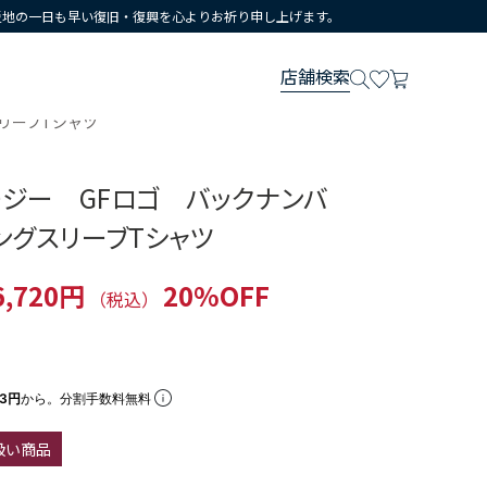
災地の一日も早い復旧・復興を心よりお祈り申し上げます。
店舗検索
リーブTシャツ
ージー GFロゴ バックナンバ
ングスリーブTシャツ
6,720円
20%OFF
（税込）
73円
から。分割手数料無料
扱い商品