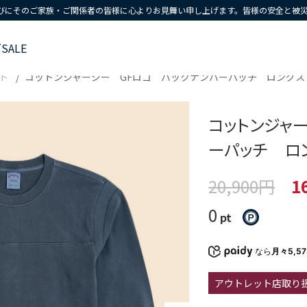
びにそのご家族・ご関係者の皆様に心よりお見舞い申し上げます。皆様の安全と被
ズ
SALE
ト
コットンジャージー GFロゴ バックナンバーパッチ ロングス
コットンジャ
ーパッチ ロ
20,900円
1
0
pt
なら
月々5,5
アウトレット店取り