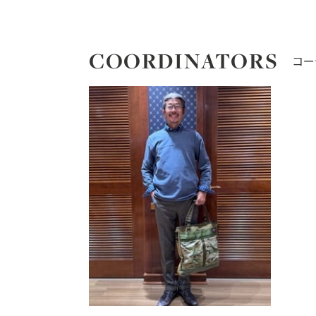
COORDINATORS
コー