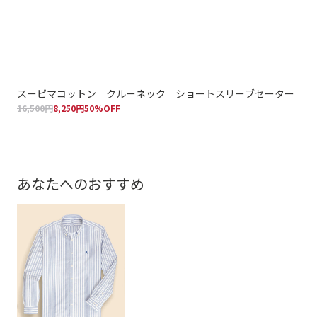
スーピマコットン クルーネック ショートスリーブセーター
コ
16,500円
8,250円
50%OFF
24,
あなたへのおすすめ