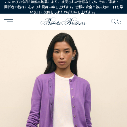
このたびの令和8年熊本地震により、被災された皆様ならびにそのご家族・ご
関係者の皆様に心よりお見舞い申し上げます。皆様の安全と被災地の一日も早
い復旧・復興を心よりお祈り申し上げます。
HOME
WOMEN
ウェア
トップス
セーター
スーピマコット