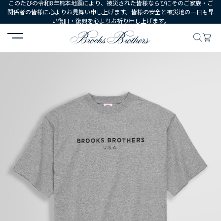
このたびの令和8年熊本地震により、被災された皆様ならびにそのご家族・ご
関係者の皆様に心よりお見舞い申し上げます。皆様の安全と被災地の一日も早
い復旧・復興を心よりお祈り申し上げます。
HOME
MEN
ウェア
トップス
Tシャツ・カットソー
◆オンラ