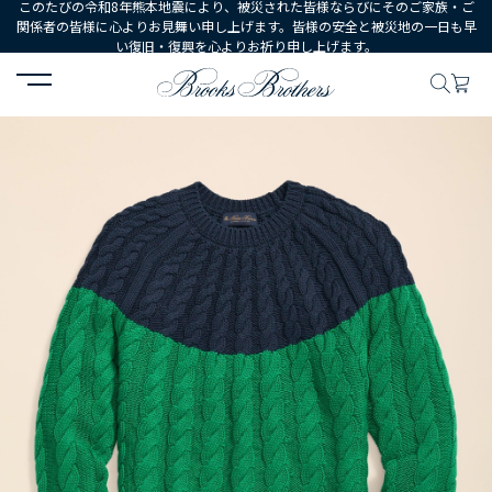
このたびの令和8年熊本地震により、被災された皆様ならびにそのご家族・ご
関係者の皆様に心よりお見舞い申し上げます。皆様の安全と被災地の一日も早
い復旧・復興を心よりお祈り申し上げます。
HOME
MEN
ウェア
トップス
セーター
スーピマコットン 