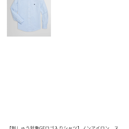
【刺しゅう対象GFロゴ入りシャツ】ノンアイロン ス
【