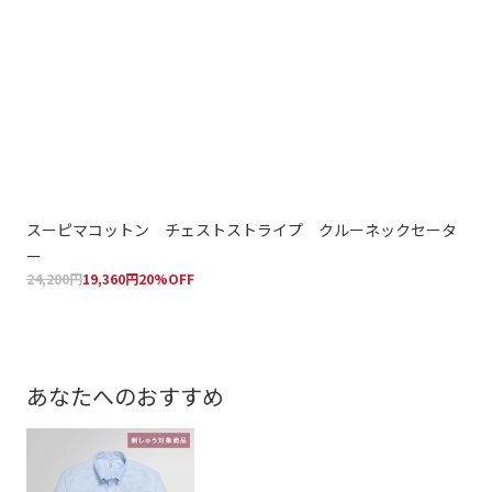
スーピマコットン チェストストライプ クルーネックセータ
ス
ー
ッ
24,200円
19,360円
20%OFF
30,
あなたへのおすすめ