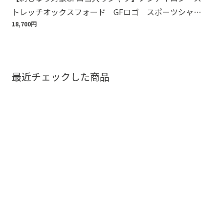
トレッチオックスフォード GFロゴ スポーツシャ
周
ツ Regular Fit
18,700円
1,6
最近チェックした商品
お問い合わせ
店舗検索
裾上げ・お直し
配送について