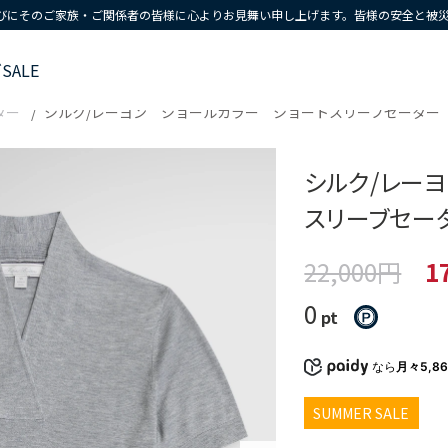
びにそのご家族・ご関係者の皆様に心よりお見舞い申し上げます。皆様の安全と被
ズ
SALE
ター
シルク/レーヨン ショールカラー ショートスリーブセーター
シルク/レー
スリーブセー
22,000円
1
0
pt
なら
月々5,8
SUMMER SALE