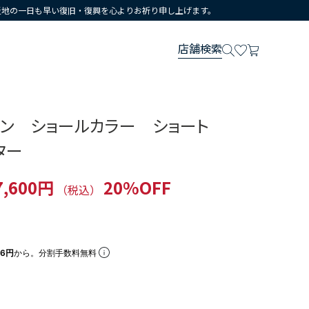
災地の一日も早い復旧・復興を心よりお祈り申し上げます。
店舗検索
ヨン ショールカラー ショート
ター
7,600円
20%OFF
（税込）
66円
から。分割手数料無料