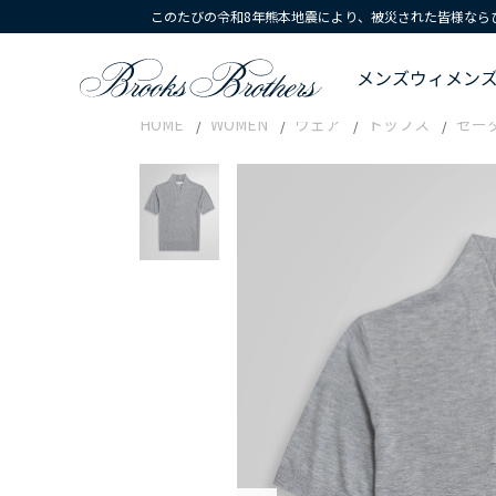
このたびの令和8年熊本地震により、被災された皆様なら
メンズ
ウィメン
HOME
WOMEN
ウェア
トップス
セー