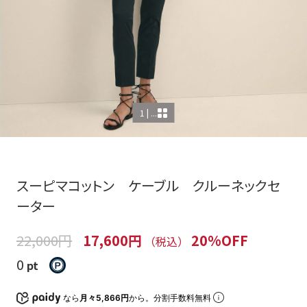
1 | ...
スーピマコットン ケーブル クルーネックセ
ーター
22,000円
17,600円
20%OFF
（税込）
0
pt
なら
月々5,866円
から。分割手数料無料