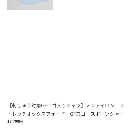
【刺しゅう対象GFロゴ入りシャツ】ノンアイロン ス
【
トレッチオックスフォード GFロゴ スポーツシャ
周
ツ Regular Fit
18,700円
1,6