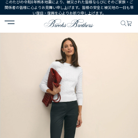
このたびの令和8年熊本地震により、被災された皆様ならびにそのご家族・ご
関係者の皆様に心よりお見舞い申し上げます。皆様の安全と被災地の一日も早
い復旧・復興を心よりお祈り申し上げます。
HOME
WOMEN
ウェア
トップス
セーター
スーピマコット