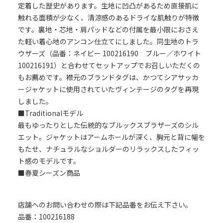
定着した歴史があります。生地に凹凸があるため直接肌に
触れる面積が少なく、清涼感のあるドライな肌触りが特徴
です。裏地・芯地・肩パッドなどの付属を最小限におさえ
た軽い着心地のアンコン仕立てにしました。同生地のトラ
ウザーズ（品番：ネイビー 100216190 ブルー／ホワイト
100216191）と合わせてセットアップでお召しいただくの
もお薦めです。襟元のブランドタグは、かつてシアサッカ
ージャケットに使用されていたヴィンテージのタグを再現
しました。
■Traditionalモデル
最もゆったりとした伝統的なブルックスブラザーズのシル
エット。ジャケットはアームホールが深く、胸元と背に幅を
もたせ、ナチュラルなショルダーのリラックスしたフィッ
ト感のモデルです。
■春夏シーズン商品
店舗へのお問い合わせの際は下記品番をお伝え下さい。
品番：100216188