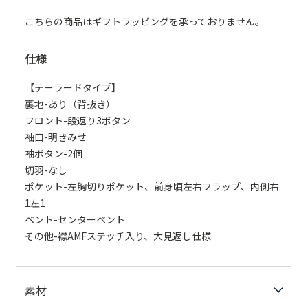
こちらの商品はギフトラッピングを承っておりません。
仕様
【テーラードタイプ】
裏地-あり（背抜き）
フロント-段返り3ボタン
袖口-明きみせ
袖ボタン-2個
切羽-なし
ポケット-左胸切りポケット、前身頃左右フラップ、内側右
1左1
ベント-センターベント
その他-襟AMFステッチ入り、大見返し仕様
素材