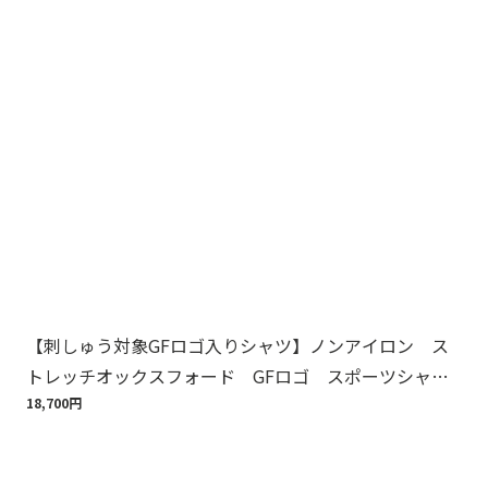
【刺しゅう対象GFロゴ入りシャツ】ノンアイロン ス
Br
トレッチオックスフォード GFロゴ スポーツシャ
ット
ツ Regular Fit
18,700円
110