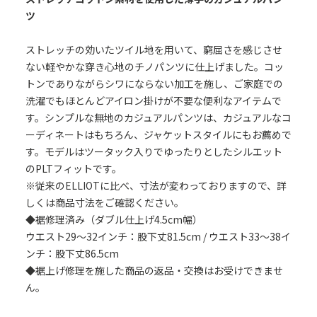
ツ
ストレッチの効いたツイル地を用いて、窮屈さを感じさせ
ない軽やかな穿き心地のチノパンツに仕上げました。コッ
トンでありながらシワにならない加工を施し、ご家庭での
洗濯でもほとんどアイロン掛けが不要な便利なアイテムで
す。シンプルな無地のカジュアルパンツは、カジュアルなコ
ーディネートはもちろん、ジャケットスタイルにもお薦めで
す。モデルはツータック入りでゆったりとしたシルエット
のPLTフィットです。
※従来のELLIOTに比べ、寸法が変わっておりますので、詳
しくは商品寸法をご確認ください。
◆裾修理済み（ダブル仕上げ4.5cm幅）
ウエスト29～32インチ：股下丈81.5cm / ウエスト33～38イ
ンチ：股下丈86.5cm
◆裾上げ修理を施した商品の返品・交換はお受けできませ
ん。