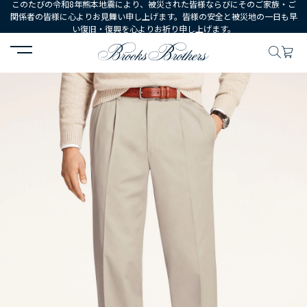
このたびの令和8年熊本地震により、被災された皆様ならびにそのご家族・ご
関係者の皆様に心よりお見舞い申し上げます。皆様の安全と被災地の一日も早
い復旧・復興を心よりお祈り申し上げます。
HOME
MEN
ウェア
ボトムス
カジュアルパンツ
ライトウエ