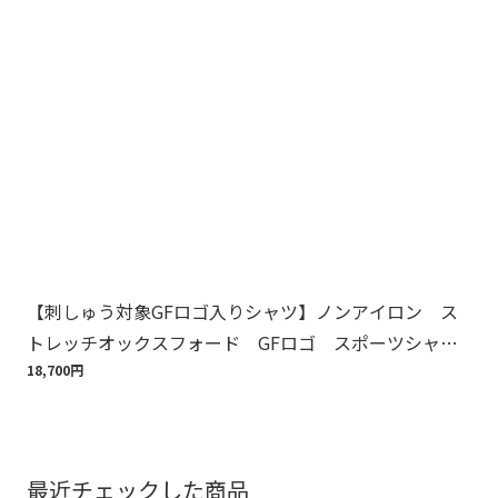
【刺しゅう対象GFロゴ入りシャツ】ノンアイロン ス
【
トレッチオックスフォード GFロゴ スポーツシャ
周
ツ Regular Fit
18,700円
1,6
最近チェックした商品