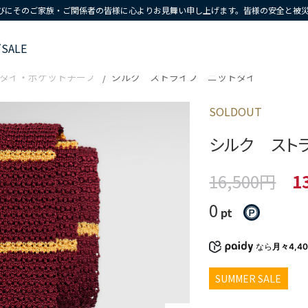
びにそのご家族・ご関係者の皆様に心よりお見舞い申し上げます。皆様の安全と被
ズ
SALE
タイ・ポケットチーフ
シルク ストライプ ニットタイ
SOLDOUT
シルク スト
16,500円
1
0
pt
なら
月々4,4
SUMMER SALE