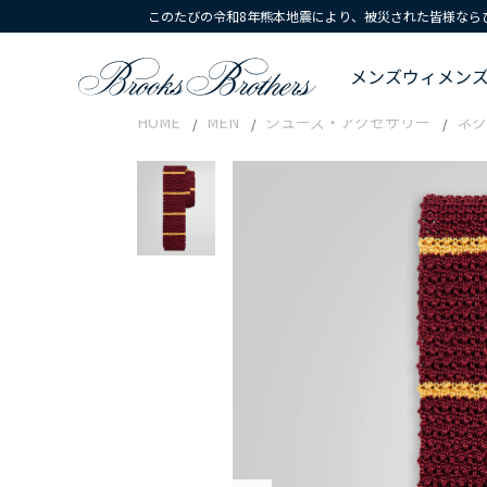
このたびの令和8年熊本地震により、被災された皆様なら
メンズ
ウィメン
HOME
MEN
シューズ・アクセサリー
ネク