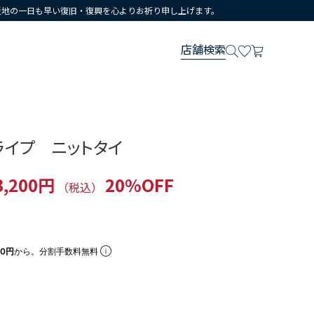
災地の一日も早い復旧・復興を心よりお祈り申し上げます。
店舗検索
ライプ ニットタイ
3,200円
20%OFF
（税込）
00円
から。分割手数料無料