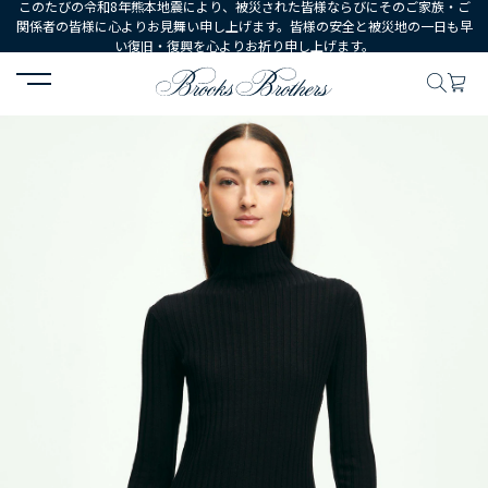
このたびの令和8年熊本地震により、被災された皆様ならびにそのご家族・ご
関係者の皆様に心よりお見舞い申し上げます。皆様の安全と被災地の一日も早
い復旧・復興を心よりお祈り申し上げます。
HOME
WOMEN
ウェア
トップス
セーター
長袖 リブ モ