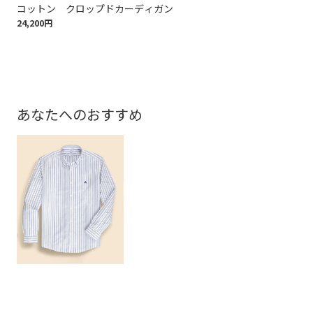
コットン クロップドカーディガン
ス
24,200円
16,
あなたへのおすすめ