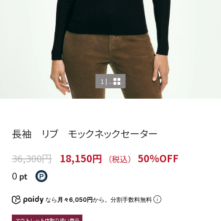
1 | ...
長袖 リブ モックネックセーター
36,300円
18,150円
50%OFF
（税込）
0
pt
なら
月々6,050円
から。分割手数料無料
アウトレット店取り扱い商品