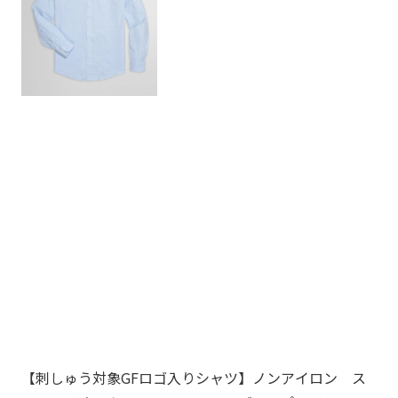
【刺しゅう対象GFロゴ入りシャツ】ノンアイロン ス
Br