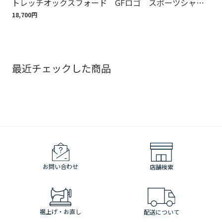
トレッチオックスフォード GFロゴ スポーツシャ
ット
ツ Regular Fit
18,700円
110
最近チェックした商品
お問い合わせ
店舗検索
裾上げ・お直し
配送について