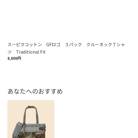
スーピマコットン GFロゴ ３パック クルーネックＴシャ
ス
ツ Traditional Fit
Tra
8,800円
8,8
あなたへのおすすめ