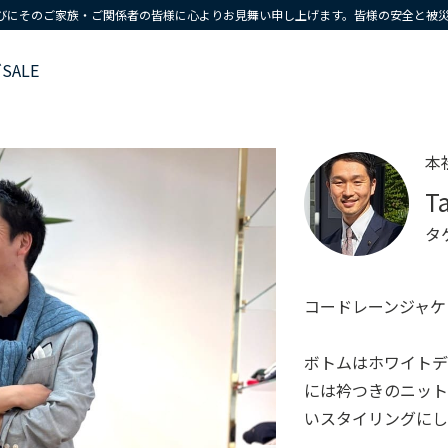
びにそのご家族・ご関係者の皆様に心よりお見舞い申し上げます。皆様の安全と被
ズ
SALE
本
T
タ
コードレーンジャケ
ボトムはホワイト
には衿つきのニッ
いスタイリングに