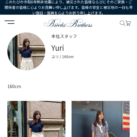
このたびの令和8年熊本地震により、被災された皆様ならびにそのご家族・ご
関係者の皆様に心よりお見舞い申し上げます。皆様の安全と被災地の一日も早
い復旧・復興を心よりお祈り申し上げます。
HOME
コーディネート
スタッフ詳細
本社スタッフ
Yuri
ユリ / 160cm
160cm