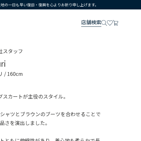
災地の一日も早い復旧・復興を心よりお祈り申し上げます。
店舗検索
社スタッフ
ri
リ
/ 160cm
グスカートが主役のスタイル。
ロシャツとブラウンのブーツを合わせることで
品さを演出しました。
トともに伸縮性があり、着心地も柔らかで長