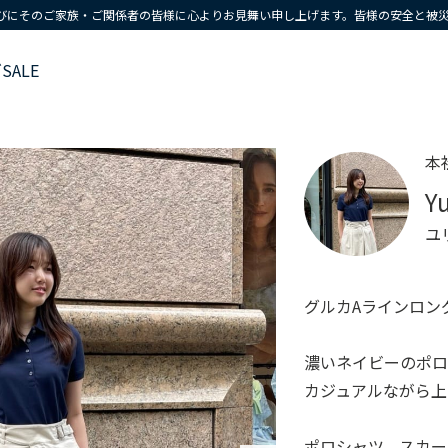
びにそのご家族・ご関係者の皆様に心よりお見舞い申し上げます。皆様の安全と被
ズ
SALE
本
Yu
ユ
グルカAラインロン
濃いネイビーのポ
カジュアルながら上
ポロシャツ、スカー