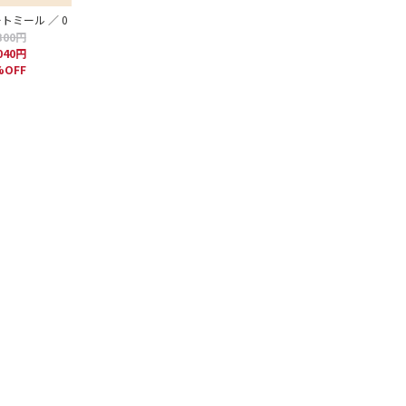
トミール ／ 0
300円
040円
%OFF