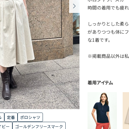
時間の着用でも疲れ
しっかりとした柔
がありつつも体に
な1着です。
※掲載商品以外は
着用アイテム
ル
定番
ポロシャツ
イビー
ゴールデンフリースマーク