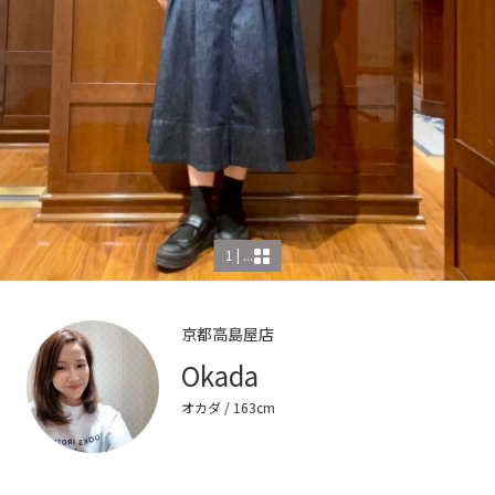
1 | ...
京都高島屋店
Okada
オカダ
/ 163cm