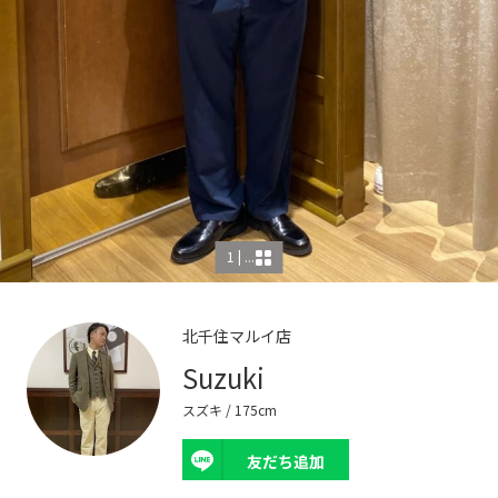
1 | ...
北千住マルイ店
Suzuki
スズキ
/ 175cm
友だち追加