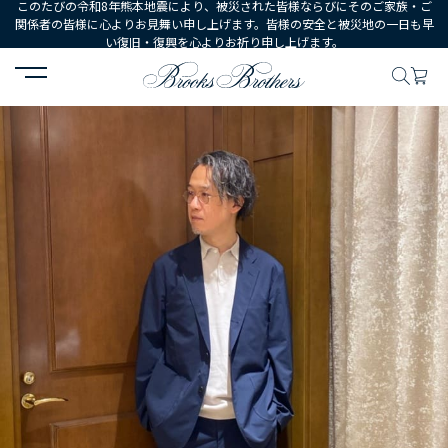
このたびの令和8年熊本地震により、被災された皆様ならびにそのご家族・ご
関係者の皆様に心よりお見舞い申し上げます。皆様の安全と被災地の一日も早
い復旧・復興を心よりお祈り申し上げます。
HOME
コーディネート
コーディネート詳細