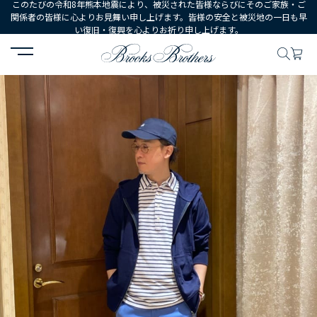
このたびの令和8年熊本地震により、被災された皆様ならびにそのご家族・ご
関係者の皆様に心よりお見舞い申し上げます。皆様の安全と被災地の一日も早
い復旧・復興を心よりお祈り申し上げます。
HOME
コーディネート
コーディネート詳細