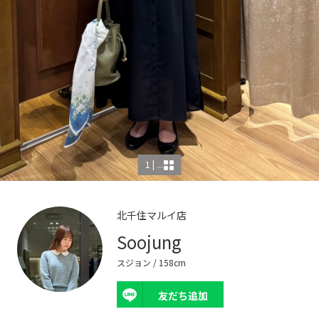
1 | ...
北千住マルイ店
Soojung
スジョン
/ 158cm
友だち追加