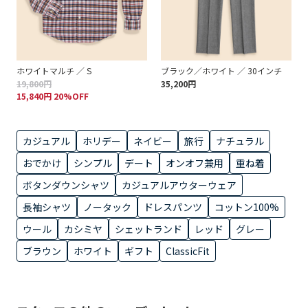
ホワイトマルチ ／ S
ブラック／ホワイト ／ 30インチ
19,800円
35,200円
15,840円 20%OFF
カジュアル
ホリデー
ネイビー
旅行
ナチュラル
おでかけ
シンプル
デート
オンオフ兼用
重ね着
ボタンダウンシャツ
カジュアルアウターウェア
長袖シャツ
ノータック
ドレスパンツ
コットン100%
ウール
カシミヤ
シェットランド
レッド
グレー
ブラウン
ホワイト
ギフト
ClassicFit