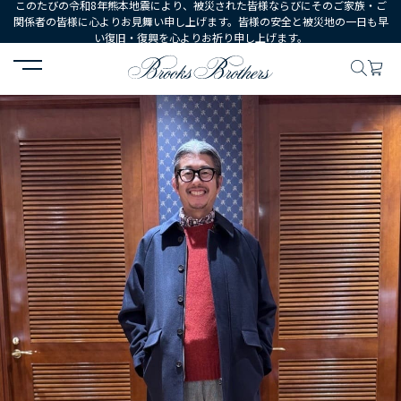
このたびの令和8年熊本地震により、被災された皆様ならびにそのご家族・ご
関係者の皆様に心よりお見舞い申し上げます。皆様の安全と被災地の一日も早
い復旧・復興を心よりお祈り申し上げます。
HOME
コーディネート
コーディネート詳細