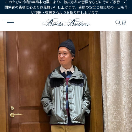
このたびの令和8年熊本地震により、被災された皆様ならびにそのご家族・ご
関係者の皆様に心よりお見舞い申し上げます。皆様の安全と被災地の一日も早
い復旧・復興を心よりお祈り申し上げます。
HOME
コーディネート
コーディネート詳細