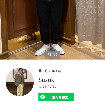
1 | ...
北千住マルイ店
Suzuki
スズキ
/ 175cm
友だち追加