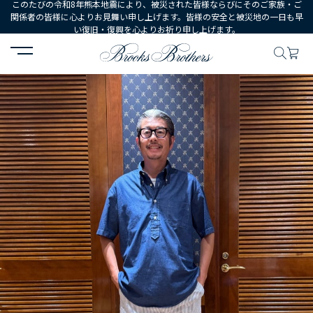
このたびの令和8年熊本地震により、被災された皆様ならびにそのご家族・ご
関係者の皆様に心よりお見舞い申し上げます。皆様の安全と被災地の一日も早
い復旧・復興を心よりお祈り申し上げます。
HOME
コーディネート
コーディネート詳細