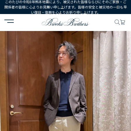
このたびの令和8年熊本地震により、被災された皆様ならびにそのご家族・ご
関係者の皆様に心よりお見舞い申し上げます。皆様の安全と被災地の一日も早
い復旧・復興を心よりお祈り申し上げます。
HOME
コーディネート
コーディネート詳細