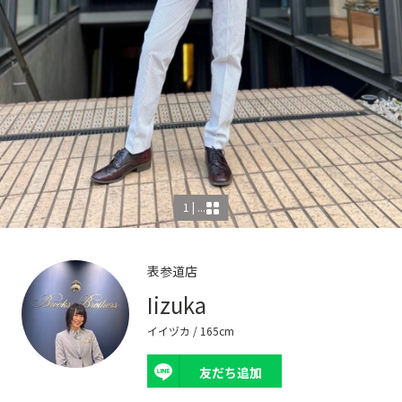
1 | ...
表参道店
Iizuka
イイヅカ
/ 165cm
友だち追加