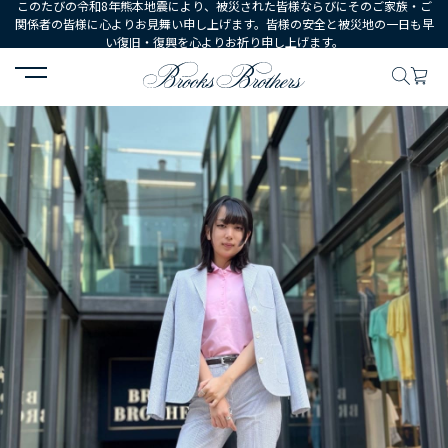
このたびの令和8年熊本地震により、被災された皆様ならびにそのご家族・ご
関係者の皆様に心よりお見舞い申し上げます。皆様の安全と被災地の一日も早
い復旧・復興を心よりお祈り申し上げます。
HOME
コーディネート
コーディネート詳細