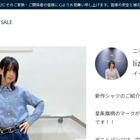
びにそのご家族・ご関係者の皆様に心よりお見舞い申し上げます。皆様の安全と被
ズ
SALE
二
Ii
イ
新作シャツのご紹介
星条旗柄のマークが
です！！
デニムパンツは、