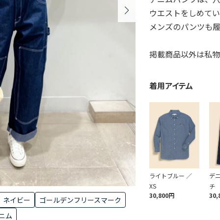
ウエストをしめてい
メンズのパンツも履
掲載商品以外は私物
着用アイテム
ライトブルー ／
デニ
XS
チ
30,800円
30,
ネイビー
ゴールデンフリースマーク
ニム