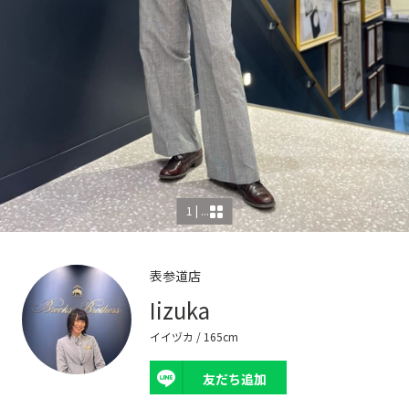
1 | ...
表参道店
Iizuka
イイヅカ
/ 165cm
友だち追加