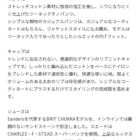
ストレッチコットン素材に独自の加工を施し、シワになりにく
く仕上げたツータックチノパンツ。
シンプルな無地のカジュアルパンツは、カジュアルなコーディ
ネートはもちろん、ジャケットスタイルにもお薦め、モデルは
ツータック入りでゆったりとしたシルエットのPLTフィット。
キャップは
トレンドに左右されない、普遍的なデザインのリブニットキャ
ップです。しっかりと編み込んだコットンをベースにナイロン
をブレンドした素材で通気性に優れ、快適な使い心地。程よく
ボリュームのある太めのリブは存在感があり、シンプルなコー
ディネートにプラスするだけでスタイリングの完成度を高めま
す。
シューズは
Sandersを代表するBRIT CHUKKAモデルを、インラインでは展
開のないサンドストーンで別注しました。スエードは
CHARLES・F・STEAD スーパーバックを使用。上品なルックス