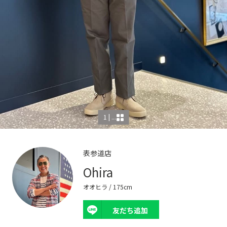
1 | ...
表参道店
Ohira
オオヒラ
/ 175cm
友だち追加