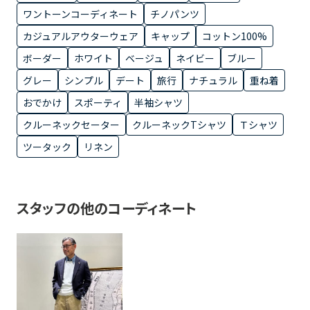
ワントーンコーディネート
チノパンツ
カジュアルアウターウェア
キャップ
コットン100%
ボーダー
ホワイト
ベージュ
ネイビー
ブルー
グレー
シンプル
デート
旅行
ナチュラル
重ね着
おでかけ
スポーティ
半袖シャツ
クルーネックセーター
クルーネックTシャツ
Ｔシャツ
ツータック
リネン
スタッフの他のコーディネート