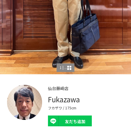
1 | ...
仙台藤崎店
Fukazawa
フカザワ
/ 175cm
友だち追加