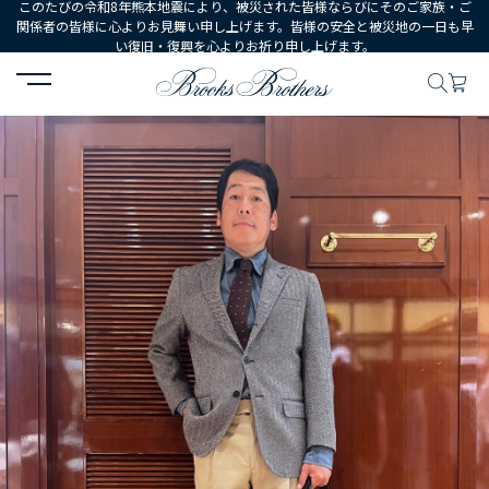
このたびの令和8年熊本地震により、被災された皆様ならびにそのご家族・ご
関係者の皆様に心よりお見舞い申し上げます。皆様の安全と被災地の一日も早
い復旧・復興を心よりお祈り申し上げます。
HOME
コーディネート
コーディネート詳細