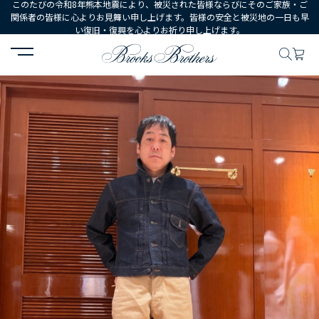
このたびの令和8年熊本地震により、被災された皆様ならびにそのご家族・ご
関係者の皆様に心よりお見舞い申し上げます。皆様の安全と被災地の一日も早
い復旧・復興を心よりお祈り申し上げます。
HOME
コーディネート
コーディネート詳細