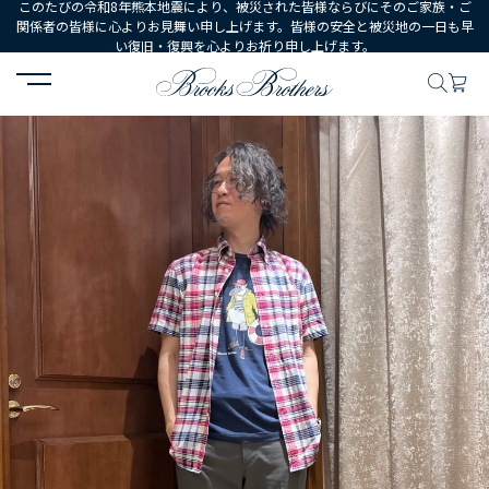
このたびの令和8年熊本地震により、被災された皆様ならびにそのご家族・ご
関係者の皆様に心よりお見舞い申し上げます。皆様の安全と被災地の一日も早
い復旧・復興を心よりお祈り申し上げます。
HOME
コーディネート
コーディネート詳細