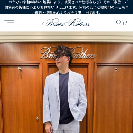
このたびの令和8年熊本地震により、被災された皆様ならびにそのご家族・ご
関係者の皆様に心よりお見舞い申し上げます。皆様の安全と被災地の一日も早
い復旧・復興を心よりお祈り申し上げます。
HOME
コーディネート
コーディネート詳細