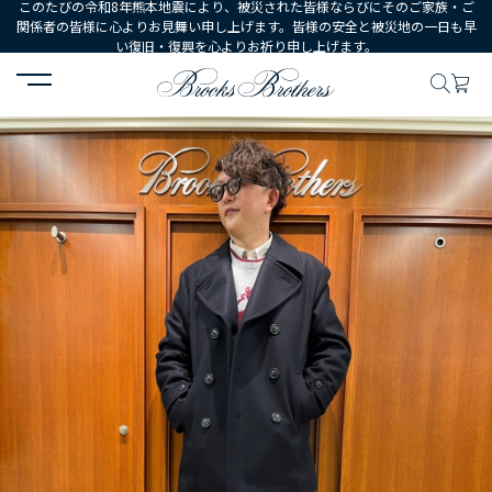
このたびの令和8年熊本地震により、被災された皆様ならびにそのご家族・ご
関係者の皆様に心よりお見舞い申し上げます。皆様の安全と被災地の一日も早
い復旧・復興を心よりお祈り申し上げます。
HOME
コーディネート
コーディネート詳細