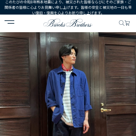
このたびの令和8年熊本地震により、被災された皆様ならびにそのご家族・ご
関係者の皆様に心よりお見舞い申し上げます。皆様の安全と被災地の一日も早
い復旧・復興を心よりお祈り申し上げます。
HOME
コーディネート
コーディネート詳細