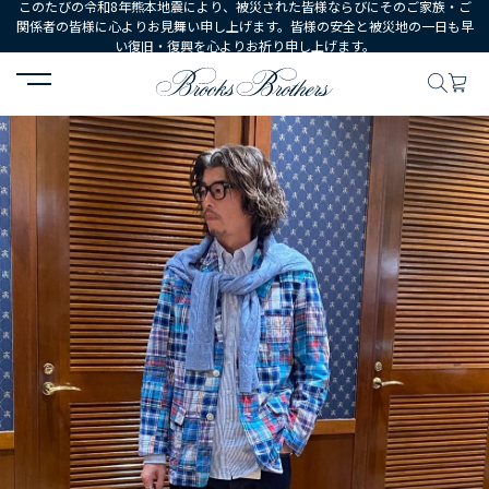
このたびの令和8年熊本地震により、被災された皆様ならびにそのご家族・ご
関係者の皆様に心よりお見舞い申し上げます。皆様の安全と被災地の一日も早
い復旧・復興を心よりお祈り申し上げます。
HOME
コーディネート
コーディネート詳細